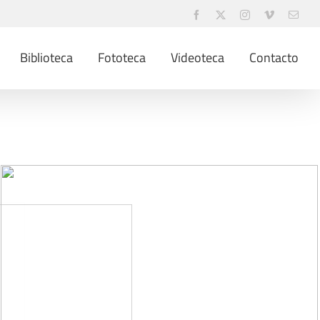
Facebook
X
Instagram
Vimeo
Corr
elect
Biblioteca
Fototeca
Videoteca
Contacto